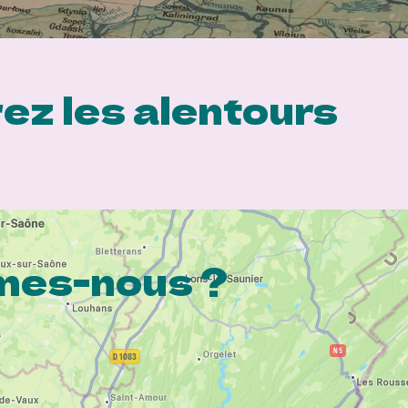
ez les alentours
es-nous ?