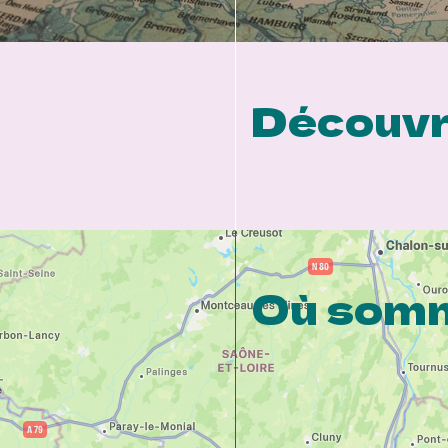
Découvr
Où somm