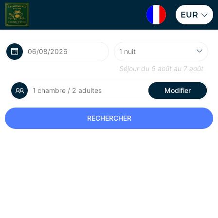
EUR
Séjour du
6 août
au
7 août
1 chambre / 2 adultes
Modifier